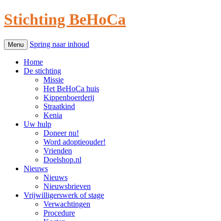
Stichting BeHoCa
Spring naar inhoud
Menu
Home
De stichting
Missie
Het BeHoCa huis
Kippenboerderij
Straatkind
Kenia
Uw hulp
Doneer nu!
Word adoptieouder!
Vrienden
Doelshop.nl
Nieuws
Nieuws
Nieuwsbrieven
Vrijwilligerswerk of stage
Verwachtingen
Procedure